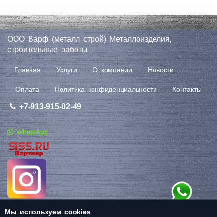
ООО Варф (металл строй) Металлоизделия,
строительные работы
Главная
Услуги
О компании
Новости
Оплата
Политика конфиденциальности
Контакты
+7-913-915-02-49
WhatsApp
Мы используем cookies
Создание сайта
+ Marketing