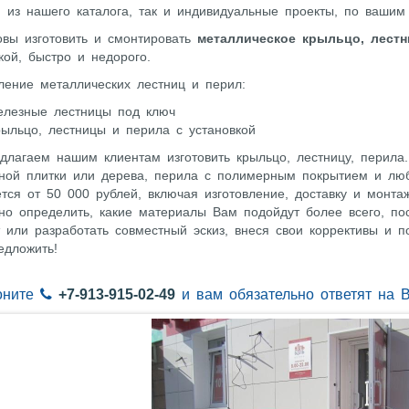
 из нашего каталога, так и индивидуальные проекты, по вашим 
овы изготовить и смонтировать
металлическое крыльцо, лест
кой, быстро и недорого.
ление металлических лестниц и перил:
елезные лестницы под ключ
рыльцо, лестницы и перила с установкой
лагаем нашим клиентам изготовить крыльцо, лестницу, перила.
рной плитки или дерева, перила с полимерным покрытием и люб
тся от 50 000 рублей, включая изготовление, доставку и монт
но определить, какие материалы Вам подойдут более всего, по
 или разработать совместный эскиз, внеся свои коррективы и п
едложить!
оните
+7-913-915-02-49
и вам обязательно ответят на 