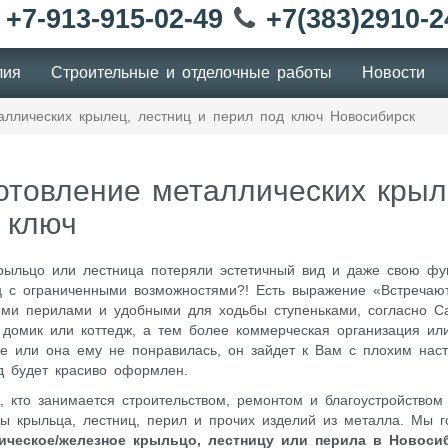
+7-913-915-02-49
+7(383)2910-2
лия
Cтроительные и отделочные работы
Новости
аллических крылец, лестниц и перил под ключ Новосибирск
отовление металлических крыл
 ключ
рыльцо или лестница потеряли эстетичный вид и даже свою фун
ц с ограниченными возможностями?! Есть выражение «Встречаю
ыми перилами и удобными для ходьбы ступеньками, согласно Са
домик или коттедж, а тем более коммерческая организация или
це или она ему не понравилась, он зайдет к Вам с плохим нас
д будет красиво оформлен.
, кто занимается строительством, ремонтом и благоустройством
ы крыльца, лестниц, перил и прочих изделий из металла. Мы г
ическое/железное крыльцо, лестницу или перила в Новоси