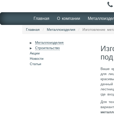
Главная
О компании
Металлоизде
Главная
Металлоизделия
Изготовление мет
Металлоизделия
Изг
Строительство
Акции
под
Новости
Статьи
Ваше к
для ли
красив
дачный 
лестни
где вхо
Для тех
вариант
металл