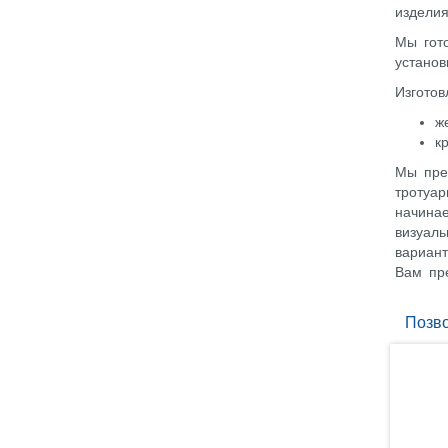
изделия
Мы гот
установ
Изготов
ж
к
Мы пред
тротуа
начинае
визуаль
вариант
Вам пр
Позв